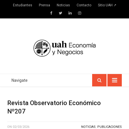
Estudiantes
Prensa
Noticias
Contacto
Sitio UAH ↗
Facebook
Twitter
LinkedIn
Instagram
Navigate
Revista Observatorio Económico
Nº207
ON
02/03/2026
NOTICIAS
,
PUBLICACIONES