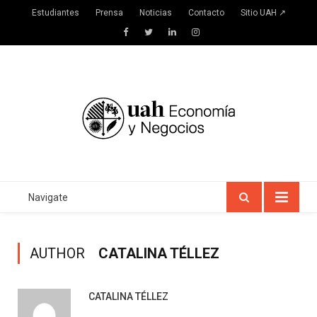
Estudiantes
Prensa
Noticias
Contacto
Sitio UAH ↗
Facebook
Twitter
LinkedIn
Instagram
Navigate
AUTHOR
CATALINA TÉLLEZ
CATALINA TÉLLEZ