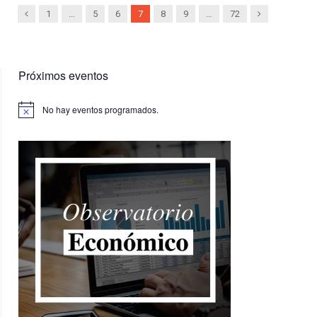
Previous
Next
1
…
5
6
7
8
9
…
72
Próximos eventos
No hay eventos programados.
Aviso