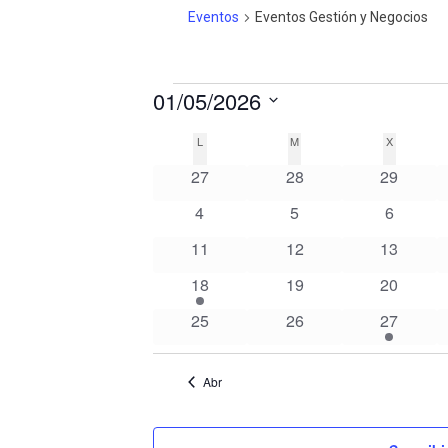
Eventos
Eventos Gestión y Negocios
01/05/2026
Eventos
Selecciona
L
LUNES
M
MARTES
X
MIÉRCOL
Calendario
la
0
0
0
27
28
29
de
fecha.
eventos
eventos
eventos
0
0
0
4
5
6
Eventos
eventos
eventos
eventos
0
0
0
11
12
13
eventos
eventos
eventos
1
0
0
18
19
20
evento
eventos
eventos
0
0
1
25
26
27
eventos
eventos
evento
Abr