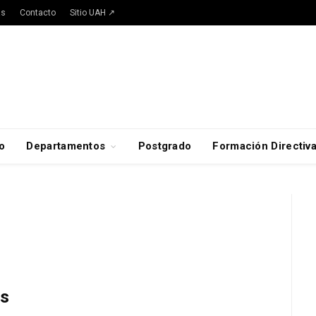
as
Contacto
Sitio UAH ↗
o
Departamentos
Postgrado
Formación Directiv
os