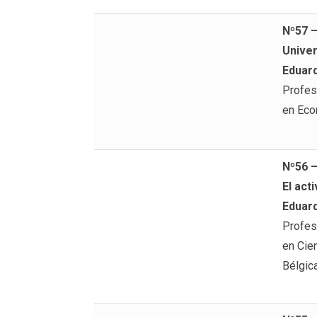
Nº57 
Univer
Eduar
Profes
en Eco
Nº56 
El act
Eduar
Profes
en Cien
Bélgic