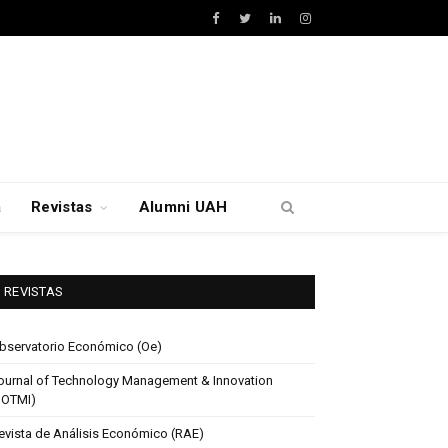
Facebook
Twitter
LinkedIn
Instagram
a
Revistas
Alumni UAH
REVISTAS
bservatorio Económico (Oe)
ournal of Technology Management & Innovation
JOTMI)
evista de Análisis Económico (RAE)