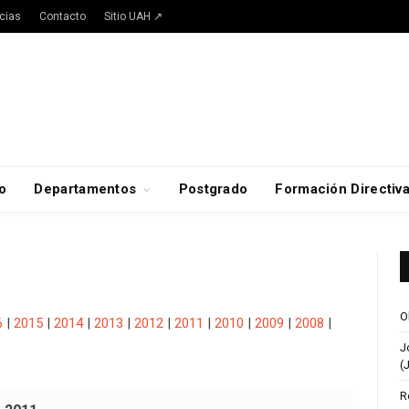
cias
Contacto
Sitio UAH ↗
o
Departamentos
Postgrado
Formación Directiv
O
6
|
2015
|
2014
|
2013
|
2012
|
2011
|
2010
|
2009
|
2008
|
J
(
R