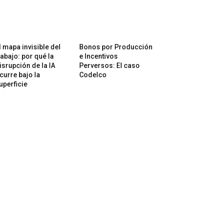
l mapa invisible del
Bonos por Producción
rabajo: por qué la
e Incentivos
isrupción de la IA
Perversos: El caso
curre bajo la
Codelco
uperficie