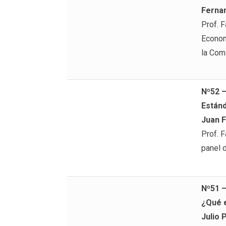
Ferna
Prof. 
Econom
la Com
Nº52 
Están
Juan F
Prof. 
panel 
Nº51 
¿Qué e
Julio 