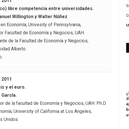
– 2011
G
co) libre competencia entre universidades.
C
nuel Willington y Walter Núñez
 en Economía, Univesity of Pennsylvania,
M
or Facultad de Economía y Negocios, UAH.
ante de la Facultad de Economía y Negocios,
sidad Alberto
o.
– 2011
is y el euro.
¿
 García.
d
or de la facultad de Economía y Negocios, UAH. Ph.D.
a
b
omía, University of California at Los Angeles,
u
s Unidos.