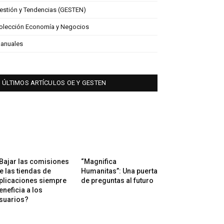
estión y Tendencias (GESTEN)
olección Economía y Negocios
anuales
ÚLTIMOS ARTÍCULOS OE Y GESTEN
Bajar las comisiones
“Magnifica
e las tiendas de
Humanitas”: Una puerta
plicaciones siempre
de preguntas al futuro
eneficia a los
suarios?