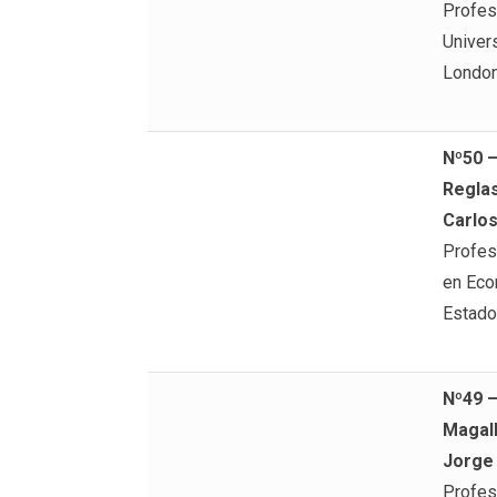
Profes
Univer
Londo
Nº50 
Reglas
Carlos
Profes
en Econ
Estado
Nº49 
Magall
Jorge
Profes