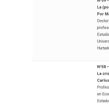
Nº59 
La (po
Por Ma
Doctor
profes
Estudi
Univer
Hurtad
Nº58 
La cris
Carlos
Profes
en Econ
Estado