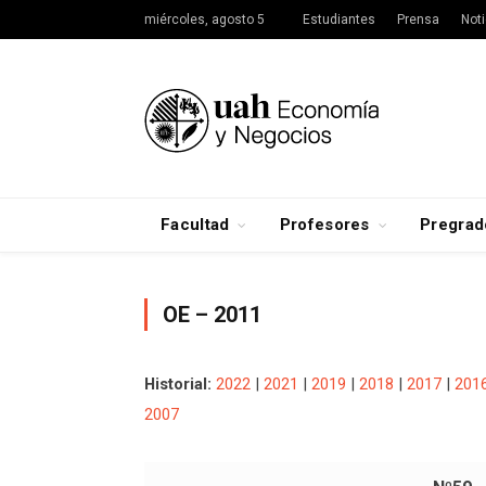
miércoles, agosto 5
Estudiantes
Prensa
Noti
Facultad
Profesores
Pregrad
OE – 2011
Historial:
2022
|
2021
|
2019
|
2018
|
2017
|
201
2007