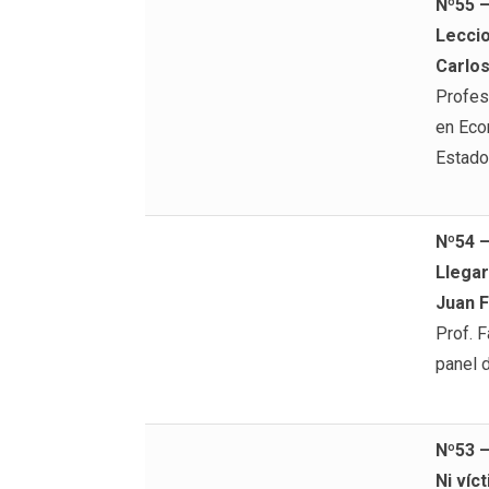
Nº55 
Leccio
Carlos
Profes
en Econ
Estado
Nº54 
Llegar
Juan F
Prof. 
panel 
Nº53 
Ni víc