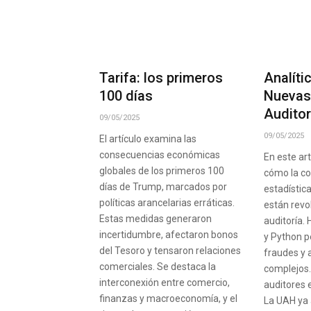
Tarifa: los primeros
Analíti
100 días
Nuevas
Auditor
09/05/2025
09/05/2025
El artículo examina las
consecuencias económicas
En este ar
globales de los primeros 100
cómo la c
días de Trump, marcados por
estadística
políticas arancelarias erráticas.
están revo
Estas medidas generaron
auditoría.
incertidumbre, afectaron bonos
y Python p
del Tesoro y tensaron relaciones
fraudes y 
comerciales. Se destaca la
complejos
interconexión entre comercio,
auditores 
finanzas y macroeconomía, y el
La UAH ya 