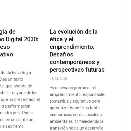
gia de
La evolución de la
o Digital 2030:
ética y el
ceso
emprendimiento:
pativo
Desafíos
contemporáneos y
perspectivas futuras
to de Estrategia
0 es un texto
13/01/2025
te, que aborda de
Es necesario promover el
cta la mayoría de los
emprendimiento responsable,
 que ha presentado el
sostenible y equitativo para
e transformación
garantizar beneficios tanto
nuestro país. Por lo
económicos como sociales y
bién se siente un
ambientales, fortaleciendo la
 en extremo
transición hacia un desarrollo