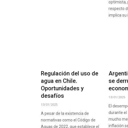
optimista,
respecto d
implica su
Regulación del uso de
Argenti
agua en Chile.
se derr
Oportunidades y
econom
desafíos
13/01/2025
13/01/2025
El desemp
durante el
A pesar de la existencia de
mucho mejo
normativas como el Código de
inflación 
Aguas de 2022, que establece el