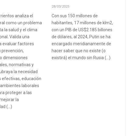
28/03/2025
rientos analiza el
Con sus 150 millones de
oral como un problema
habitantes, 17 millones de klm2,
a la salud y el clima
con un PIB de US$2.185 billones
onal. Valida una
de dólares, al 2024, Putin se ha
a evaluar factores
encargado meridianamente de
u prevención,
hacer saber que no existe (o
o dimensiones
existirá) el mundo sin Rusia (…)
nales, normativas y
Subraya la necesidad
as efectivas, educación
 ambientes laborales
ra proteger a las
 mejorar la
dad (…)