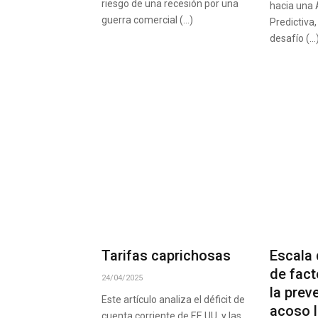
riesgo de una recesión por una
hacia una 
guerra comercial (…)
Predictiva
desafío (…
Tarifas caprichosas
Escala
de fact
24/04/2025
la prev
Este artículo analiza el déficit de
acoso l
cuenta corriente de EE.UU. y las