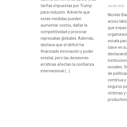
tarifas impuestas por Trump
24/04/2025
para reducirlo. Advierte que
Nicolás Bar
estas medidas pueden
acoso lab
aumentar costos, dañar la
que impact
competitividad y provocar
organizaci
represalias globales. Además,
escala par
destaca que el déficit ha
clave en s
financiado innovación y poder
destacand
estatal, pero las decisiones
institucio
erráticas afectan la confianza
sociales. 
internacional (…)
de polític
continua y
seguros pa
víctimas y
productivi