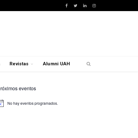
Facebook
Twitter
LinkedIn
Instagram
a
Revistas
Alumni UAH
róximos eventos
No hay eventos programados.
viso