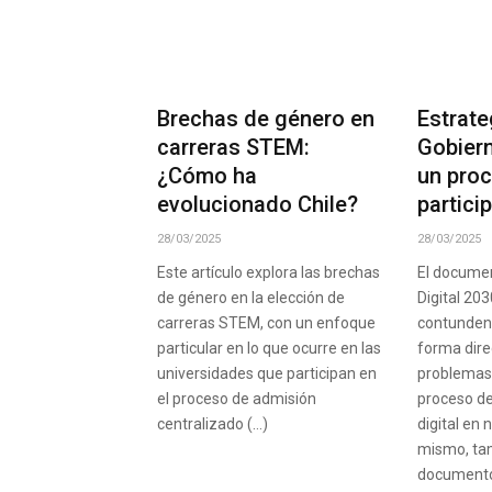
Brechas de género en
Estrate
carreras STEM:
Gobiern
¿Cómo ha
un pro
evolucionado Chile?
partici
28/03/2025
28/03/2025
Este artículo explora las brechas
El documen
de género en la elección de
Digital 203
carreras STEM, con un enfoque
contunden
particular en lo que ocurre en las
forma dire
universidades que participan en
problemas
el proceso de admisión
proceso d
centralizado (…)
digital en 
mismo, tam
documento