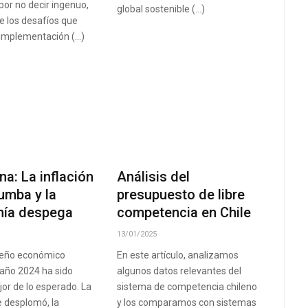
 por no decir ingenuo,
global sostenible (…)
e los desafíos que
 implementación (…)
na: La inflación
Análisis del
umba y la
presupuesto de libre
ía despega
competencia en Chile
13/01/2025
eño económico
En este artículo, analizamos
 año 2024 ha sido
algunos datos relevantes del
r de lo esperado. La
sistema de competencia chileno
se desplomó, la
y los comparamos con sistemas