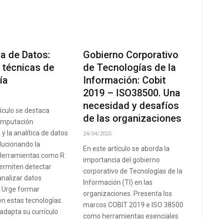
ca de Datos:
Gobierno Corporativo
 técnicas de
de Tecnologías de la
ía
Información: Cobit
2019 – ISO38500. Una
necesidad y desafíos
tículo se destaca
de las organizaciones
omputación
 y la analítica de datos
24/04/2025
lucionando la
En este artículo se aborda la
 Herramientas como R
importancia del gobierno
ermiten detectar
corporativo de Tecnologías de la
analizar datos
Información (TI) en las
. Urge formar
organizaciones. Presenta los
en estas tecnologías.
marcos COBIT 2019 e ISO 38500
adapta su currículo
como herramientas esenciales