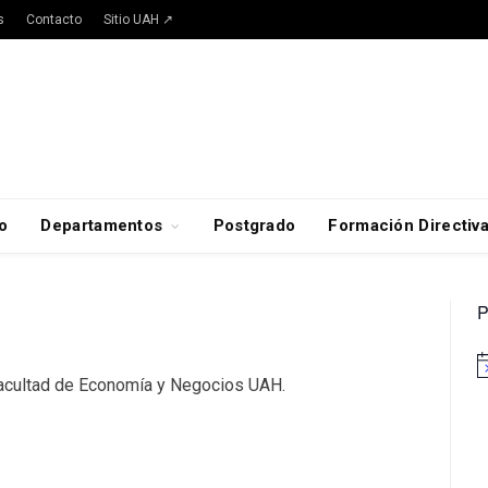
s
Contacto
Sitio UAH ↗
o
Departamentos
Postgrado
Formación Directiv
P
A
Facultad de Economía y Negocios UAH.