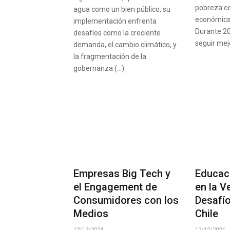
pobreza ce
agua como un bien público, su
económica
implementación enfrenta
Durante 20
desafíos como la creciente
seguir mej
demanda, el cambio climático, y
la fragmentación de la
gobernanza (…)
Empresas Big Tech y
Educac
el Engagement de
en la V
Consumidores con los
Desafío
Medios
Chile
12/12/2024
12/12/2024