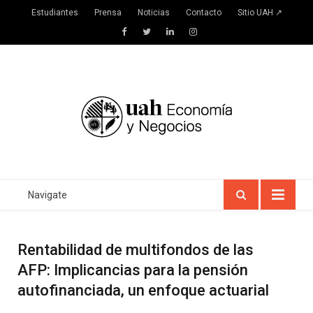
Estudiantes
Prensa
Noticias
Contacto
Sitio UAH ↗
Facebook
Twitter
LinkedIn
Instagram
Navigate
Rentabilidad de multifondos de las
AFP: Implicancias para la pensión
autofinanciada, un enfoque actuarial