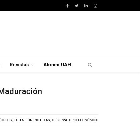
Facebook
Twitter
LinkedIn
Instagram
a
Revistas
Alumni UAH
 Maduración
ÍCULOS
,
EXTENSIÓN
,
NOTICIAS
,
OBSERVATORIO ECONÓMICO