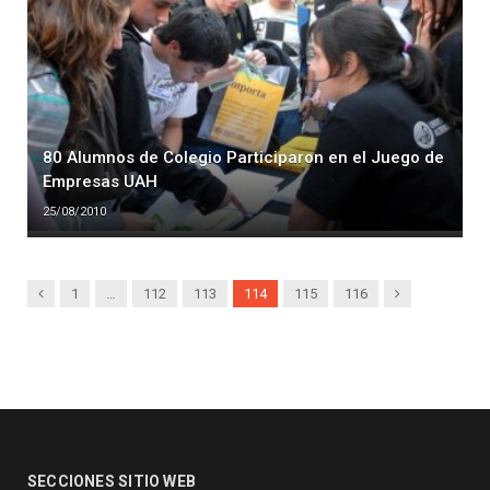
80 Alumnos de Colegio Participaron en el Juego de
Empresas UAH
25/08/2010
Previous
Next
1
…
112
113
114
115
116
SECCIONES SITIO WEB