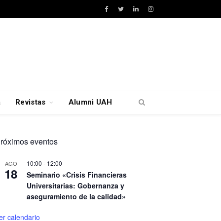
Facebook
Twitter
LinkedIn
Instagram
a
Revistas
Alumni UAH
róximos eventos
10:00
-
12:00
AGO
18
Seminario «Crisis Financieras
Universitarias: Gobernanza y
aseguramiento de la calidad»
er calendario