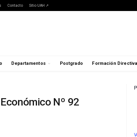
s
Contacto
Sitio UAH ↗
o
Departamentos
Postgrado
Formación Directiv
P
o Económico Nº 92
V