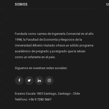
SOMOS
U
Fundada como carrera de Ingeniería Comercial en el año
1998, la Facultad de Economía y Negocios de la
Universidad Alberto Hurtado ofrece un sólido programa
académico de pregrado y postgrado que la sitúan
como un referente en el país.
Síguenos en nuestras redes sociales:
Facebook
Twitter
LinkedIn
Instagram
Erasmo Escala 1835 Santiago, Santiago - Chile
Teléfono:
+56 9 7283 5667