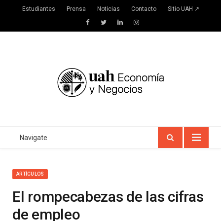
Estudiantes
Prensa
Noticias
Contacto
Sitio UAH ↗
Facebook
Twitter
LinkedIn
Instagram
Navigate
ARTÍCULOS
El rompecabezas de las cifras
de empleo