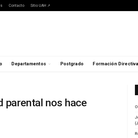
as
Contacto
Sitio UAH ↗
o
Departamentos
Postgrado
Formación Directiv
d parental nos hace
O
J
(
R