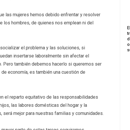
e las mujeres hemos debido enfrentar y resolver
de los hombres, de quienes nos emplean ni del
E
t
d
o
ocializar el problema y las soluciones, si
s
edan insertarse laboralmente sin afectar el
go. Pero también debemos hacerlo si queremos ser
 o de economía, es también una cuestión de
en el reparto equitativo de las responsabilidades
hijos, las labores domésticas del hogar y la
, será mejor para nuestras familias y comunidades.
a mayor parte de estas tareas seguiremos