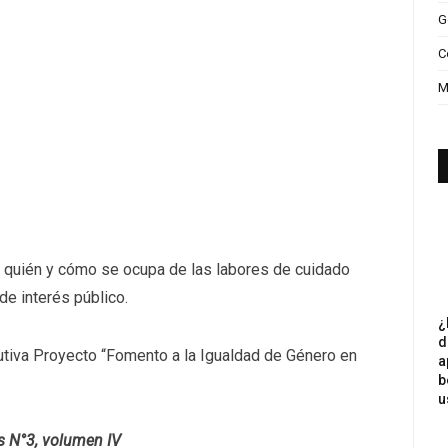
G
C
M
o quién y cómo se ocupa de las labores de cuidado
de interés público.
¿
d
utiva Proyecto “Fomento a la Igualdad de Género en
a
b
u
s N°3, volumen IV