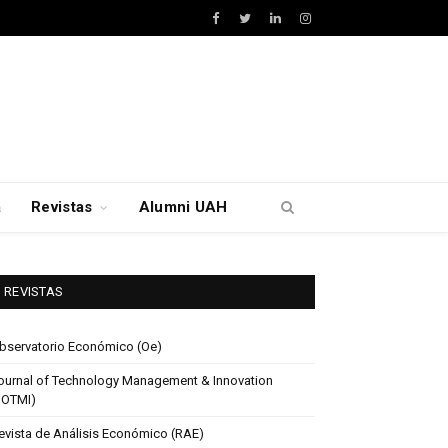
Facebook
Twitter
LinkedIn
Instagram
a
Revistas
Alumni UAH
REVISTAS
bservatorio Económico (Oe)
ournal of Technology Management & Innovation
JOTMI)
evista de Análisis Económico (RAE)