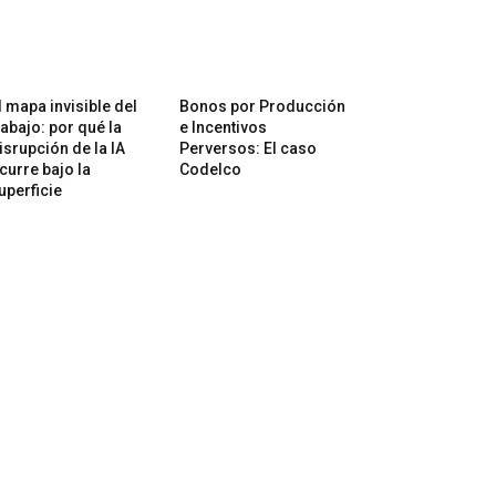
l mapa invisible del
Bonos por Producción
rabajo: por qué la
e Incentivos
isrupción de la IA
Perversos: El caso
curre bajo la
Codelco
uperficie