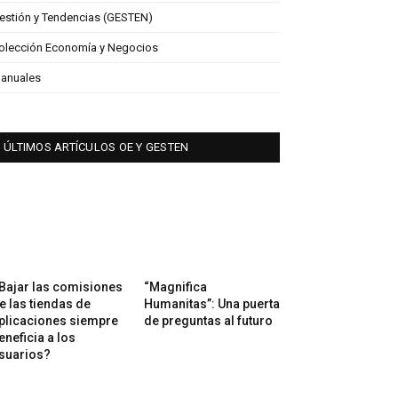
estión y Tendencias (GESTEN)
olección Economía y Negocios
anuales
ÚLTIMOS ARTÍCULOS OE Y GESTEN
Bajar las comisiones
“Magnifica
e las tiendas de
Humanitas”: Una puerta
plicaciones siempre
de preguntas al futuro
eneficia a los
suarios?