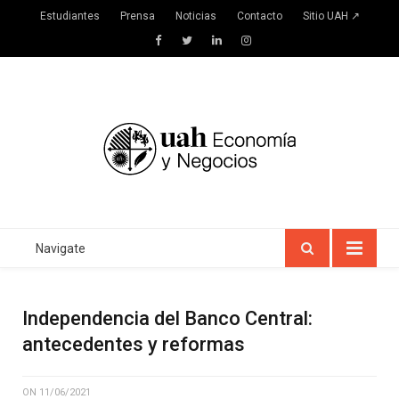
Estudiantes
Prensa
Noticias
Contacto
Sitio UAH ↗
Facebook
Twitter
LinkedIn
Instagram
Navigate
Independencia del Banco Central:
antecedentes y reformas
ON
11/06/2021