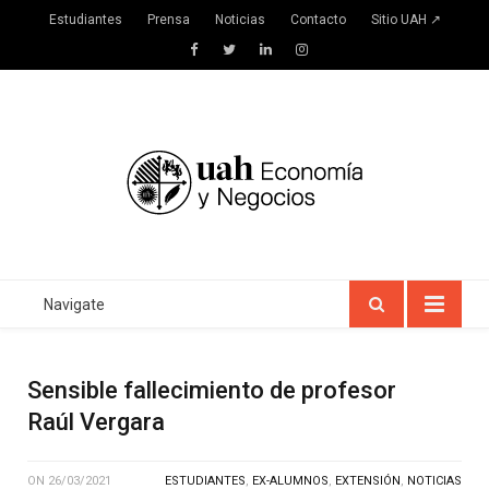
Estudiantes
Prensa
Noticias
Contacto
Sitio UAH ↗
Facebook
Twitter
LinkedIn
Instagram
Navigate
Sensible fallecimiento de profesor
Raúl Vergara
ON
26/03/2021
ESTUDIANTES
,
EX-ALUMNOS
,
EXTENSIÓN
,
NOTICIAS