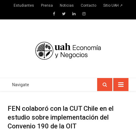
Estudiantes
Prensa
Noticias
Contacto
Sitio UAH ↗
Facebook
Twitter
LinkedIn
Instagram
Navigate
FEN colaboró con la CUT Chile en el
estudio sobre implementación del
Convenio 190 de la OIT