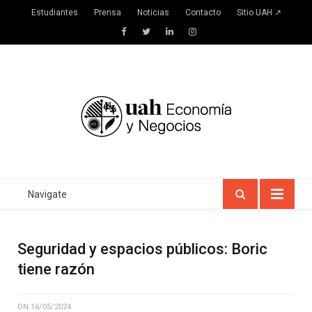
Estudiantes
Prensa
Noticias
Contacto
Sitio UAH ↗
Facebook
Twitter
LinkedIn
Instagram
Navigate
Seguridad y espacios públicos: Boric
tiene razón
ON
16/05/2024