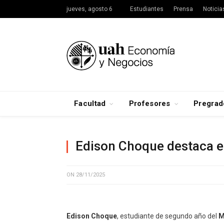
jueves, agosto 6
Estudiantes
Prensa
Noticia
Facultad
Profesores
Pregrad
Edison Choque destaca e
ON
28/11/2025
Edison Choque
, estudiante de segundo año del
M