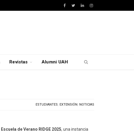
Facebook
Twitter
LinkedIn
Instagram
a
Revistas
Alumni UAH
ESTUDIANTES
,
EXTENSIÓN
,
NOTICIAS
a
Escuela de Verano RIDGE 2025
, una instancia