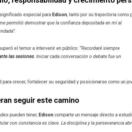
llo, responsabilidad y crecimiento per
 significado especial para
Edison
, tanto por su trayectoria como 
 me permitió demostrar que la confianza depositada en mí al
undada”.
peró el temor a intervenir en público:
“Recordaré siempre
ante las sesiones
. Iniciar cada conversación o debate fue un
d para crecer, fortalecer su seguridad y posicionarse como un jo
eran seguir este camino
ades pueden tener,
Edison
comparte un mensaje directo a estudi
ular con constancia es clave. La disciplina y la perseverancia ab