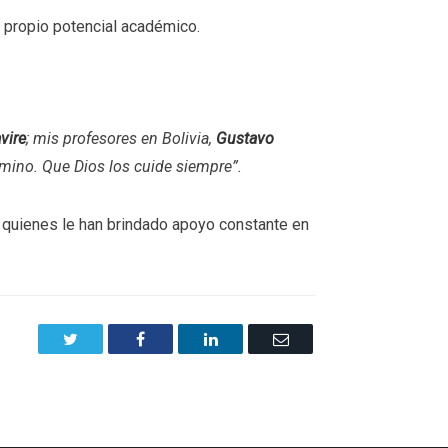
l propio potencial académico.
vire
; mis profesores en Bolivia,
Gustavo
amino. Que Dios los cuide siempre”.
 quienes le han brindado apoyo constante en
Twitter
Facebook
LinkedIn
Email