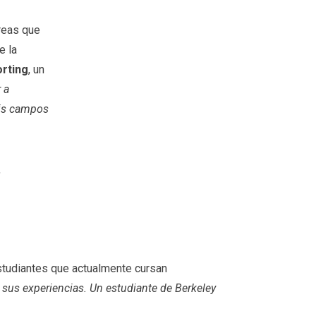
áreas que
e la
orting
, un
 a
mis campos
,
studiantes que actualmente cursan
sus experiencias. Un estudiante de Berkeley