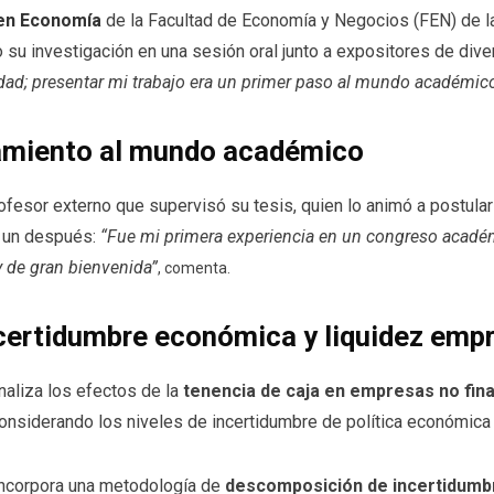
en Economía
de la Facultad de Economía y Negocios (FEN) de la
 su investigación en una sesión oral junto a expositores de div
idad; presentar mi trabajo era un primer paso al mundo académic
camiento al mundo académico
 profesor externo que supervisó su tesis, quien lo animó a postula
y un después:
“Fue mi primera experiencia en un congreso académ
 de gran bienvenida”
, comenta.
certidumbre económica y liquidez empr
naliza los efectos de la
tenencia de caja en empresas no finan
considerando los niveles de incertidumbre de política económica t
ncorpora una metodología de
descomposición de incertidumbr