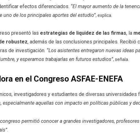
dentificar efectos diferenciados.
“El mayor aumento de la tenenci
ue uno de los principales aportes del estudio”
, explica.
greso presentó las
estrategias de liquidez de las firmas
, la
me
de robustez
, además de las conclusiones principales. Recibió 
uras de investigación.
“Los asistentes entregaron nuevas ideas par
dumbre, y esperamos trabajarlas en futuros estudios”
, señala.
edora en el Congreso ASFAE-ENEFA
icos, investigadores y estudiantes de diversas universidades f
s, especialmente aquellas con impacto en políticas públicas y d
 congreso permitió conocer a grandes investigadores, profesores 
aís”
.