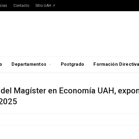
cias
Contacto
Sitio UAH ↗
o
Departamentos
Postgrado
Formación Directiv
del Magíster en Economía UAH, expone
2025