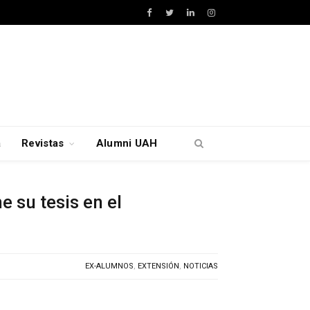
Facebook
Twitter
LinkedIn
Instagram
a
Revistas
Alumni UAH
 su tesis en el
EX-ALUMNOS
,
EXTENSIÓN
,
NOTICIAS