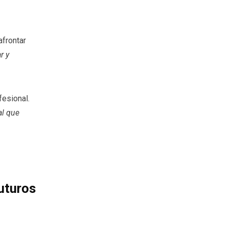
afrontar
r y
fesional.
al que
uturos