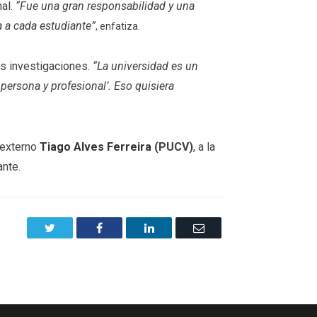
nal.
“Fue una gran responsabilidad y una
a a cada estudiante”
, enfatiza.
as investigaciones.
“La universidad es un
ersona y profesional’. Eso quisiera
r externo
Tiago Alves Ferreira
(PUCV)
, a la
ante.
Twitter
Facebook
LinkedIn
Email