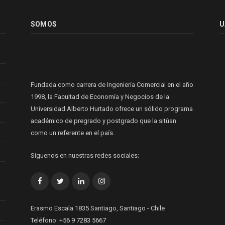
SOMOS
U
Fundada como carrera de Ingeniería Comercial en el año
1998, la Facultad de Economía y Negocios de la
Universidad Alberto Hurtado ofrece un sólido programa
académico de pregrado y postgrado que la sitúan
como un referente en el país.
Síguenos en nuestras redes sociales:
Facebook
Twitter
LinkedIn
Instagram
Erasmo Escala 1835 Santiago, Santiago - Chile
Teléfono:
+56 9 7283 5667