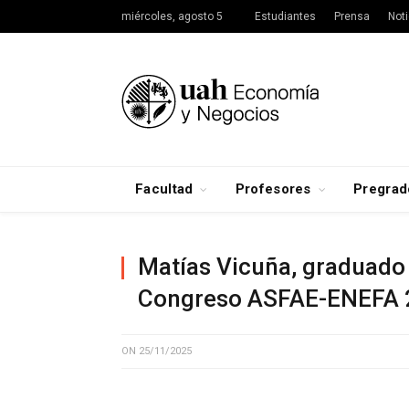
miércoles, agosto 5
Estudiantes
Prensa
Noti
Facultad
Profesores
Pregrad
Matías Vicuña, graduado 
Congreso ASFAE-ENEFA 
ON
25/11/2025