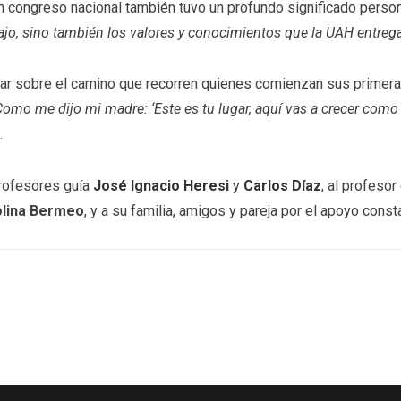
un congreso nacional también tuvo un profundo significado perso
ajo, sino también los valores y conocimientos que la UAH entreg
onar sobre el camino que recorren quienes comienzan sus primer
mo me dijo mi madre: ‘Este es tu lugar, aquí vas a crecer como p
.
rofesores guía
José Ignacio Heresi
y
Carlos Díaz
, al profeso
olina Bermeo
, y a su familia, amigos y pareja por el apoyo const