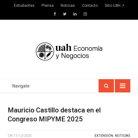
Estudiantes
Prensa
Noticias
Contacto
Sitio UAH ↗
Facebook
Twitter
LinkedIn
Instagram
Navigate
Mauricio Castillo destaca en el
Congreso MIPYME 2025
ON
11/12/2025
EXTENSIÓN
,
NOTICIAS