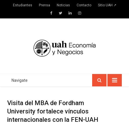
Estudiantes
Prensa
Noticias
Contacto
Sitio UAH ↗
Facebook
Twitter
LinkedIn
Instagram
Navigate
Visita del MBA de Fordham
University fortalece vínculos
internacionales con la FEN-UAH