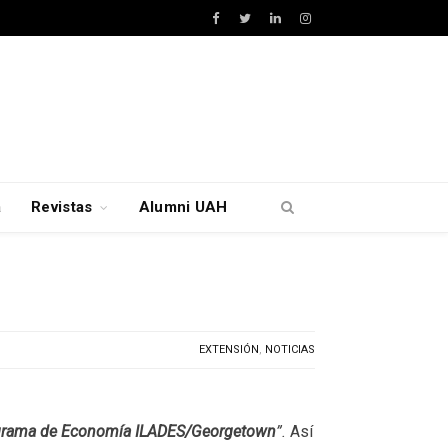
Facebook
Twitter
LinkedIn
Instagram
a
Revistas
Alumni UAH
EXTENSIÓN
,
NOTICIAS
grama de Economía ILADES/Georgetown
”.
Así