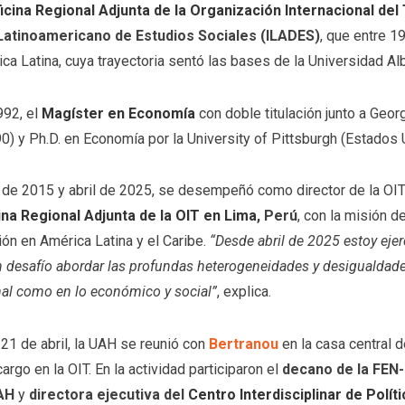
icina Regional Adjunta de la Organización Internacional del
 Latinoamericano de Estudios Sociales (ILADES)
, que entre 1
ca Latina, cuya trayectoria sentó las bases de la Universidad Al
992, el
Magíster en Economía
con doble titulación junto a Geo
0) y Ph.D. en Economía por la University of Pittsburgh (Estados 
l de 2015 y abril de 2025, se desempeñó como director de la OIT
ina Regional Adjunta de la OIT en Lima
, Perú
, con la misión de
ón en América Latina y el Caribe.
“Desde abril de 2025 estoy eje
 desafío abordar las profundas heterogeneidades y desigualdade
nal como en lo económico y social”
, explica.
21 de abril, la UAH se reunió con
Bertranou
en la casa central d
argo en la OIT. En la actividad participaron el
decano de la FEN
AH
y
directora ejecutiva del
Centro Interdisciplinar de Polít