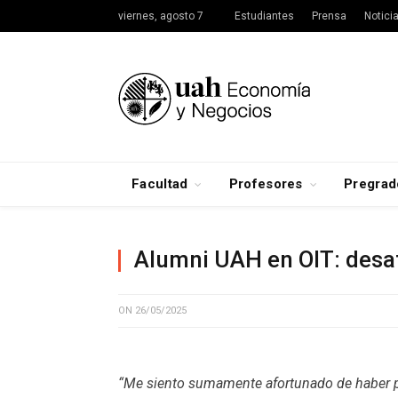
viernes, agosto 7
Estudiantes
Prensa
Notici
Facultad
Profesores
Pregrad
Alumni UAH en OIT: desaf
ON
26/05/2025
“Me siento sumamente afortunado de haber p