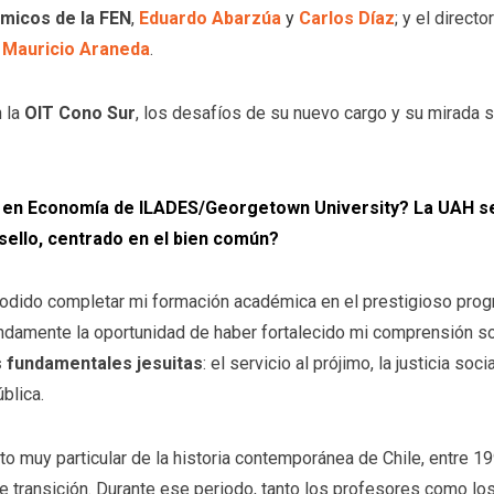
micos de la FEN
,
Eduardo Abarzúa
y
Carlos Díaz
; y el direct
,
Mauricio Araneda
.
n la
OIT Cono Sur
, los desafíos de su nuevo cargo y su mirada 
 en Economía de ILADES/Georgetown University? La UAH se 
sello, centrado en el bien común?
odido completar mi formación académica en el prestigioso p
undamente la oportunidad de haber fortalecido mi comprensión s
s fundamentales jesuitas
: el servicio al prójimo, la justicia so
ública.
muy particular de la historia contemporánea de Chile, entre 199
 transición. Durante ese periodo, tanto los profesores como 