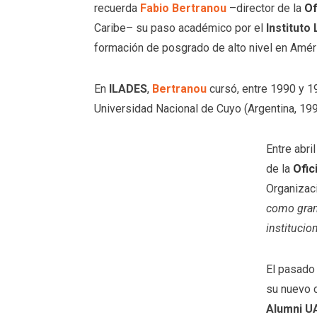
recuerda
Fabio Bertranou
–director de la
Of
Caribe– su paso académico por el
Instituto
formación de posgrado de alto nivel en Améri
En
ILADES
,
Bertranou
cursó, entre 1990 y 1
Universidad Nacional de Cuyo (Argentina, 199
Entre abri
de la
Ofic
Organizaci
como gran
institucio
El pasado 
su nuevo c
Alumni U