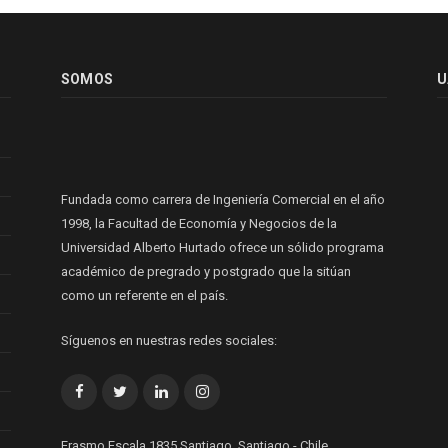
SOMOS
U
Fundada como carrera de Ingeniería Comercial en el año
1998, la Facultad de Economía y Negocios de la
Universidad Alberto Hurtado ofrece un sólido programa
académico de pregrado y postgrado que la sitúan
como un referente en el país.
Síguenos en nuestras redes sociales:
Facebook
Twitter
LinkedIn
Instagram
Erasmo Escala 1835 Santiago, Santiago - Chile