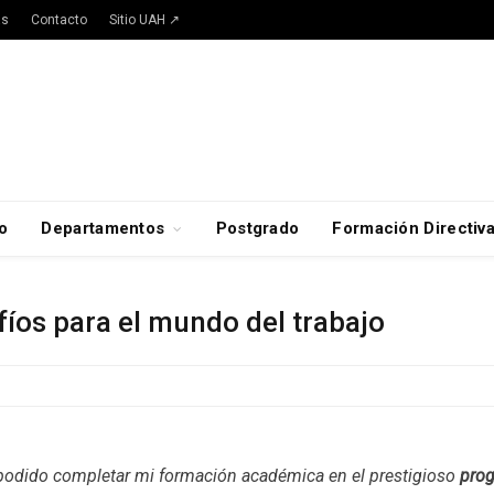
as
Contacto
Sitio UAH ↗
o
Departamentos
Postgrado
Formación Directiv
íos para el mundo del trabajo
odido completar mi formación académica en el prestigioso
pro