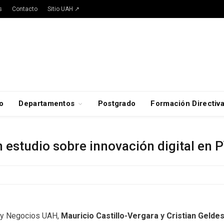
s
Contacto
Sitio UAH ↗
o
Departamentos
Postgrado
Formación Directiv
an estudio sobre innovación digital en
 y Negocios UAH,
Mauricio Castillo-Vergara
y
Cristian Gelde