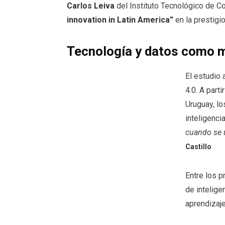
Carlos Leiva
del Instituto Tecnológico de Cos
innovation in Latin America”
en la prestig
Tecnología y datos como m
El estudio 
4.0. A part
Uruguay, lo
inteligenci
cuando se u
Castillo
.
Entre los p
de intelige
aprendizaje