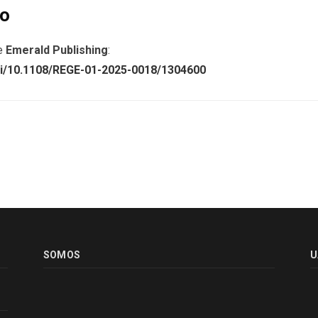
to
de
Emerald Publishing
:
oi/10.1108/REGE-01-2025-0018/1304600
SOMOS
U