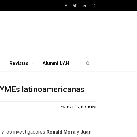
Facebook
Twitter
LinkedIn
Instagram
a
Revistas
Alumni UAH
 PYMEs latinoamericanas
EXTENSIÓN
,
NOTICIAS
s
y los investigadores
Ronald Mora
y
Juan