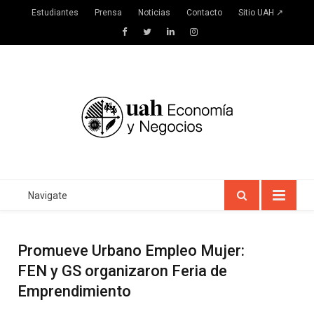
Estudiantes
Prensa
Noticias
Contacto
Sitio UAH ↗
Facebook
Twitter
LinkedIn
Instagram
Navigate
Promueve Urbano Empleo Mujer:
FEN y GS organizaron Feria de
Emprendimiento