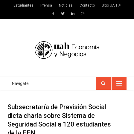
Estudiantes
Prensa
Noticias
Contacto
Sitio UAH ↗
Facebook
Twitter
LinkedIn
Instagram
Navigate
Subsecretaría de Previsión Social
dicta charla sobre Sistema de
Seguridad Social a 120 estudiantes
de la FEN