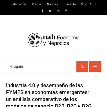
Estudiantes
Prensa
Noticias
Contacto
Sitio UAH ↗
Facebook
Twitter
LinkedIn
Instagram
Navigate
Industria 4.0 y desempeño de las
PYMES en economías emergentes:
un análisis comparativo de los
modelos de negocio B2B, B2C y B2G