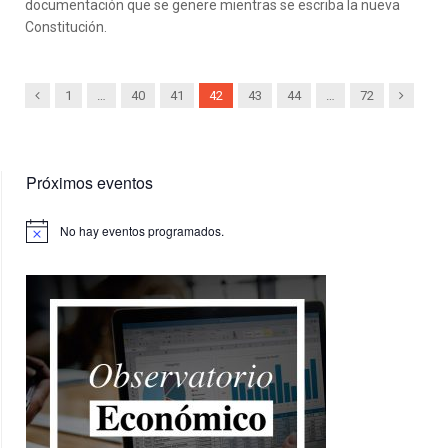
documentación que se genere mientras se escriba la nueva
Constitución.
Previous
Next
1
…
40
41
42
43
44
…
72
Próximos eventos
No hay eventos programados.
Aviso