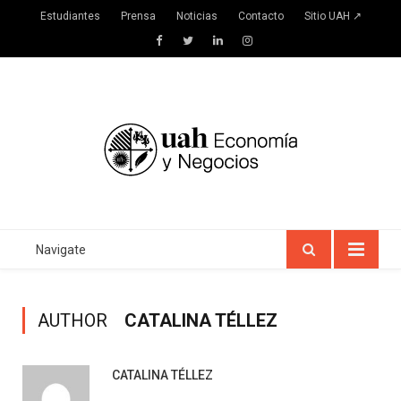
Estudiantes
Prensa
Noticias
Contacto
Sitio UAH ↗
Facebook
Twitter
LinkedIn
Instagram
Navigate
AUTHOR
CATALINA TÉLLEZ
CATALINA TÉLLEZ