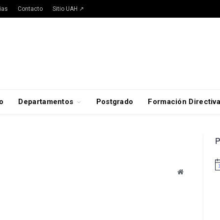
ias
Contacto
Sitio UAH ↗
o
Departamentos
Postgrado
Formación Directiv
P
A
Website