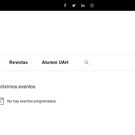
Facebook
Twitter
LinkedIn
Instagram
a
Revistas
Alumni UAH
róximos eventos
No hay eventos programados.
viso