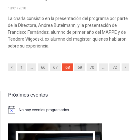
19/01/2018
La charla consistió en la presentación del programa por parte
de la Directora, Andrea Butelmann, y la presentación de
Francisco Fernández, alumno de primer año del MAPPE y de
Teodoro Wigodski, ex alumno del magíster, quienes hablaron
sobre su experiencia.
Previous
Next
1
…
66
67
68
69
70
…
72
Próximos eventos
No hay eventos programados.
Aviso