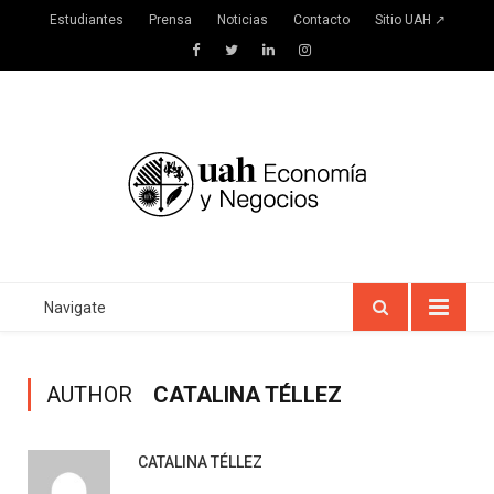
Estudiantes
Prensa
Noticias
Contacto
Sitio UAH ↗
Facebook
Twitter
LinkedIn
Instagram
Navigate
AUTHOR
CATALINA TÉLLEZ
CATALINA TÉLLEZ