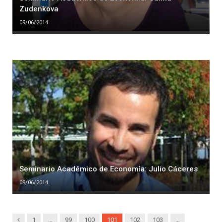
Zudenkova
09/06/2014
Seminario Académico de Economía: Julio Cáceres
09/06/2014
Previous
1
…
99
100
101
102
103
…