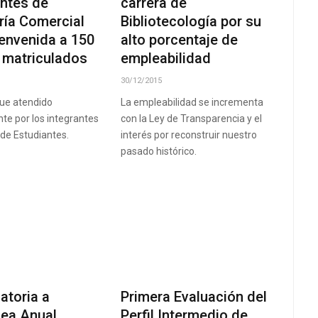
antes de
carrera de
ría Comercial
Bibliotecología por su
ienvenida a 150
alto porcentaje de
 matriculados
empleabilidad
30/12/2015
fue atendido
La empleabilidad se incrementa
te por los integrantes
con la Ley de Transparencia y el
 de Estudiantes.
interés por reconstruir nuestro
pasado histórico.
atoria a
Primera Evaluación del
ea Anual
Perfil Intermedio de