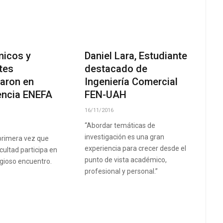
icos y
Daniel Lara, Estudiante
tes
destacado de
paron en
Ingeniería Comercial
encia ENEFA
FEN-UAH
16/11/2016
“Abordar temáticas de
investigación es una gran
 primera vez que
experiencia para crecer desde el
cultad participa en
punto de vista académico,
igioso encuentro.
profesional y personal.”