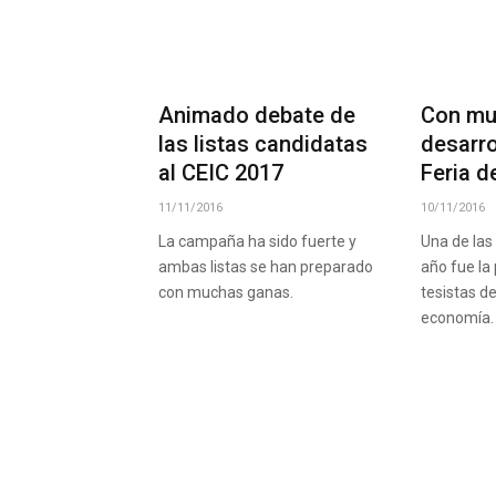
Animado debate de
Con mu
las listas candidatas
desarro
al CEIC 2017
Feria 
11/11/2016
10/11/2016
La campaña ha sido fuerte y
Una de las
ambas listas se han preparado
año fue la 
con muchas ganas.
tesistas d
economía.