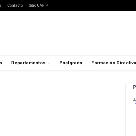
s
Contacto
Sitio UAH ↗
o
Departamentos
Postgrado
Formación Directiv
P
A