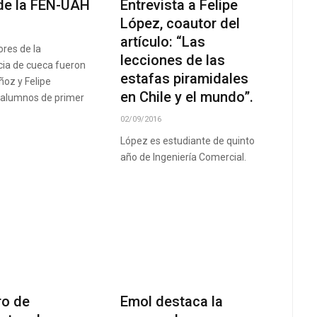
de la FEN-UAH
Entrevista a Felipe
López, coautor del
artículo: “Las
res de la
lecciones de las
ia de cueca fueron
estafas piramidales
oz y Felipe
en Chile y el mundo”.
 alumnos de primer
02/09/2016
López es estudiante de quinto
año de Ingeniería Comercial.
ro de
Emol destaca la