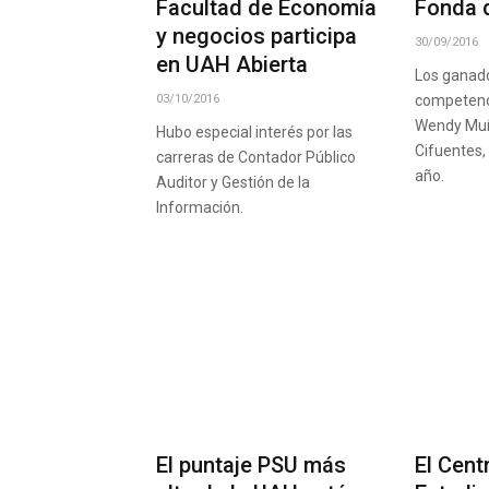
Facultad de Economía
Fonda 
y negocios participa
30/09/2016
en UAH Abierta
Los ganado
03/10/2016
competenc
Wendy Muñ
Hubo especial interés por las
Cifuentes,
carreras de Contador Público
año.
Auditor y Gestión de la
Información.
El puntaje PSU más
El Cent