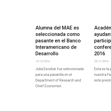
Alumna del MAE es
Académ
seleccionada como
ayudan
pasante en el Banco
partici
Interamericano de
confer
Desarrollo
2016
13/12/2016
25/11/2016
Julia Escobar fue seleccionada
Esta es la
para una pasantía en el
nuestra Fa
Department of Research and
este prest
Chief Economist.