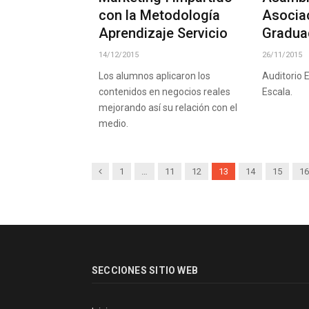
con la Metodología
Asocia
Aprendizaje Servicio
Gradu
14/12/2015
26/11/2015
Los alumnos aplicaron los
Auditorio 
contenidos en negocios reales
Escala.
mejorando así su relación con el
medio.
Previous
1
…
11
12
13
14
15
16
SECCIONES SITIO WEB