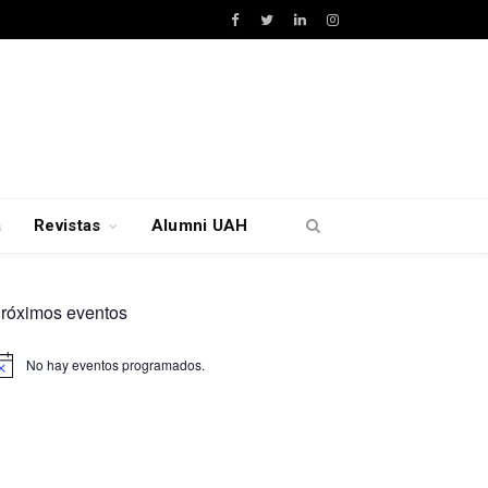
Facebook
Twitter
LinkedIn
Instagram
a
Revistas
Alumni UAH
róximos eventos
No hay eventos programados.
viso