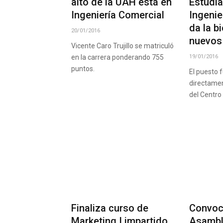
alto de la UAH está en
Estudi
Ingeniería Comercial
Ingenie
da la b
20/01/2016
nuevos
Vicente Caro Trujillo se matriculó
en la carrera ponderando 755
19/01/2016
puntos.
El puesto 
directamen
del Centro
Finaliza curso de
Convoc
Marketing I impartido
Asambl