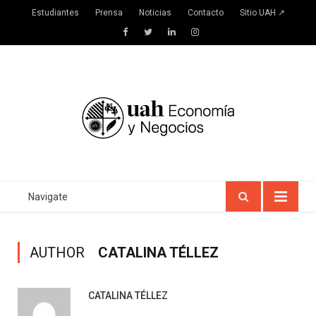
Estudiantes
Prensa
Noticias
Contacto
Sitio UAH ↗
Facebook
Twitter
LinkedIn
Instagram
Navigate
AUTHOR
CATALINA TÉLLEZ
CATALINA TÉLLEZ