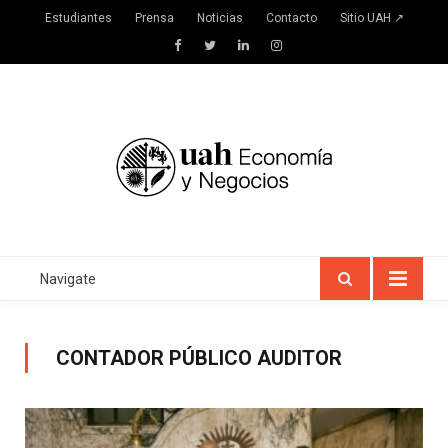
Estudiantes
Prensa
Noticias
Contacto
Sitio UAH ↗
Facebook
Twitter
LinkedIn
Instagram
Navigate
CONTADOR PÚBLICO AUDITOR