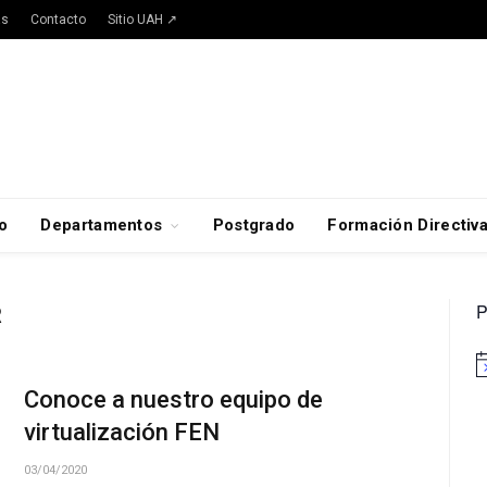
as
Contacto
Sitio UAH ↗
o
Departamentos
Postgrado
Formación Directiv
P
R
A
Conoce a nuestro equipo de
virtualización FEN
03/04/2020