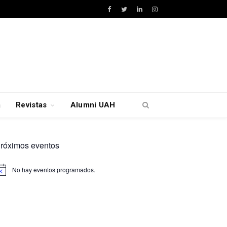
Facebook
Twitter
LinkedIn
Instagram
a
Revistas
Alumni UAH
róximos eventos
No hay eventos programados.
viso