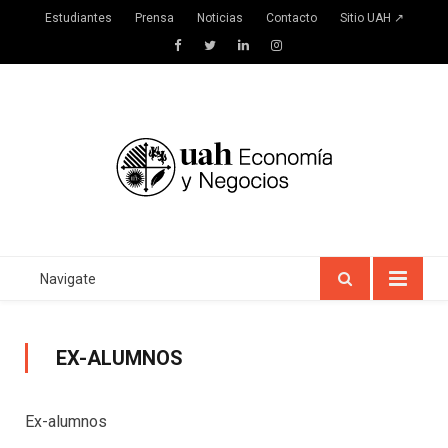
Estudiantes
Prensa
Noticias
Contacto
Sitio UAH ↗
Facebook
Twitter
LinkedIn
Instagram
Navigate
EX-ALUMNOS
Ex-alumnos